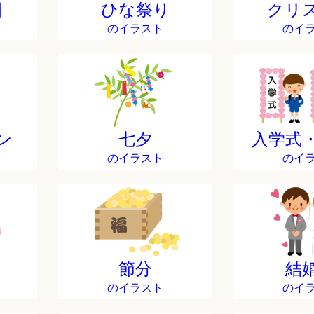
日
ひな祭り
クリ
のイラスト
のイ
ン
七夕
入学式
のイラスト
のイ
節分
結
のイラスト
のイ