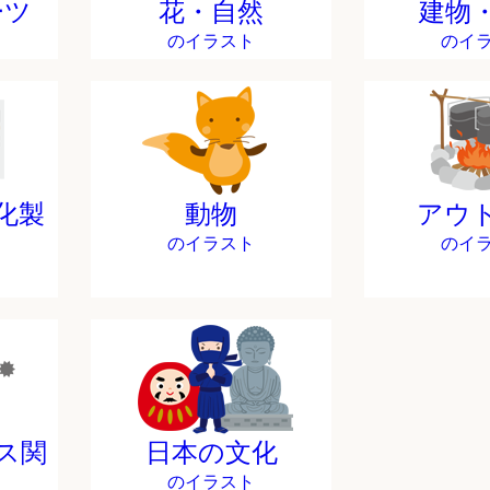
ーツ
花・自然
建物
のイラスト
のイ
化製
動物
アウ
のイラスト
のイ
ス関
日本の文化
のイラスト