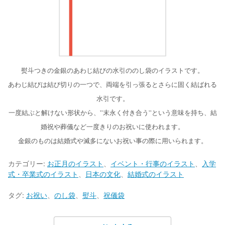
熨斗つきの金銀のあわじ結びの水引ののし袋のイラストです。
あわじ結びは結び切りの一つで、両端を引っ張るとさらに固く結ばれる
水引です。
一度結ぶと解けない形状から、”末永く付き合う”という意味を持ち、結
婚祝や葬儀など一度きりのお祝いに使われます。
金銀のものは結婚式や滅多にないお祝い事の際に用いられます。
カテゴリー:
お正月のイラスト
、
イベント・行事のイラスト
、
入学
式・卒業式のイラスト
、
日本の文化
、
結婚式のイラスト
タグ:
お祝い
、
のし袋
、
熨斗
、
祝儀袋