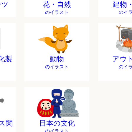
ーツ
花・自然
建物
のイラスト
のイ
化製
動物
アウ
のイラスト
のイ
ス関
日本の文化
のイラスト