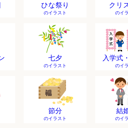
日
ひな祭り
クリ
のイラスト
のイ
ン
七夕
入学式
のイラスト
のイ
節分
結
のイラスト
のイ