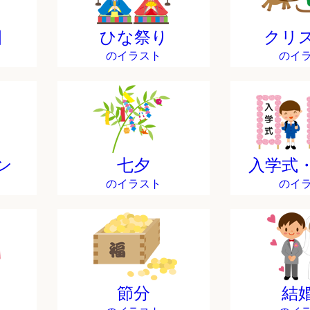
日
ひな祭り
クリ
のイラスト
のイ
ン
七夕
入学式
のイラスト
のイ
節分
結