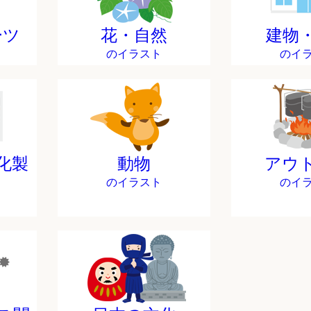
ーツ
花・自然
建物
のイラスト
のイ
化製
動物
アウ
のイラスト
のイ