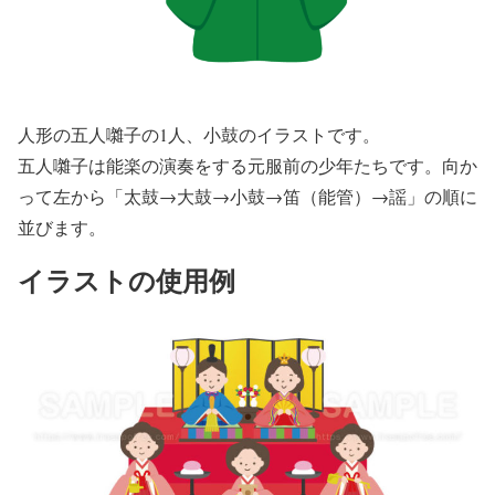
人形の五人囃子の1人、小鼓のイラストです。
五人囃子は能楽の演奏をする元服前の少年たちです。向か
って左から「太鼓→大鼓→小鼓→笛（能管）→謡」の順に
並びます。
イラストの使用例