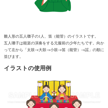
雛人形の五人囃子の1人、笛（能管）のイラストです。
五人囃子は能楽の演奏をする元服前の少年たちです。向か
って左から「太鼓→大鼓→小鼓→笛（能管）→謡」の順に
並びます。
イラストの使用例