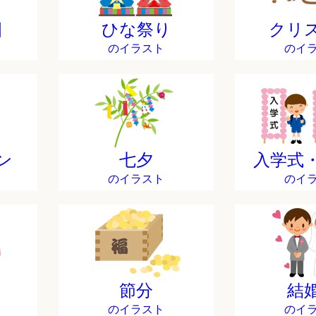
日
ひな祭り
クリ
のイラスト
のイ
ン
七夕
入学式
のイラスト
のイ
節分
結
のイラスト
のイ