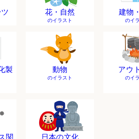
ーツ
花・自然
建物
のイラスト
のイ
化製
動物
アウ
のイラスト
のイ
ス関
日本の文化