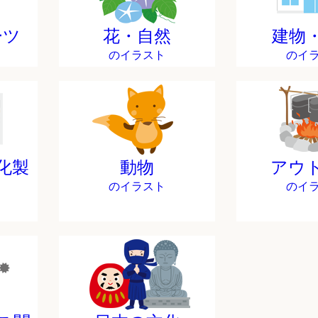
ーツ
花・自然
建物
のイラスト
のイ
化製
動物
アウ
のイラスト
のイ