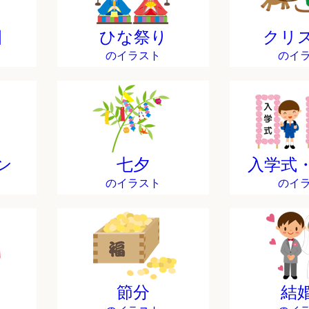
日
ひな祭り
クリ
のイラスト
のイ
ン
七夕
入学式
のイラスト
のイ
節分
結