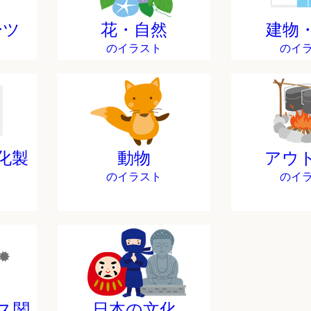
ーツ
花・自然
建物
のイラスト
のイ
化製
動物
アウ
のイラスト
のイ
ス関
日本の文化