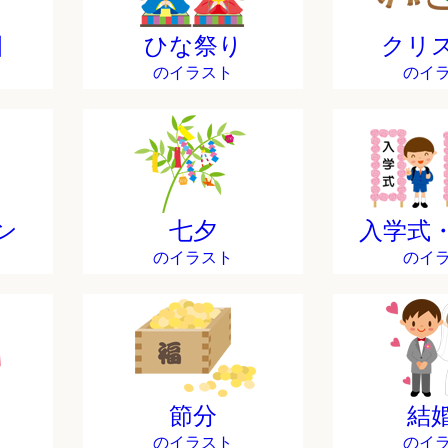
日
ひな祭り
クリ
のイラスト
のイ
ン
七夕
入学式
のイラスト
のイ
節分
結
のイラスト
のイ